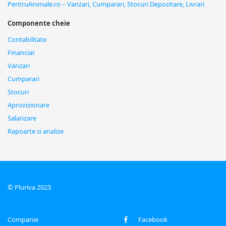
PentruAnimale.ro – Vanzari, Cumparari, Stocuri Depozitare, Livrari
Componente cheie
Contabilitate
Financiar
Vanzari
Cumparari
Stocuri
Aprovizionare
Salarizare
Rapoarte si analize
© Pluriva 2023
Companie
Facebook