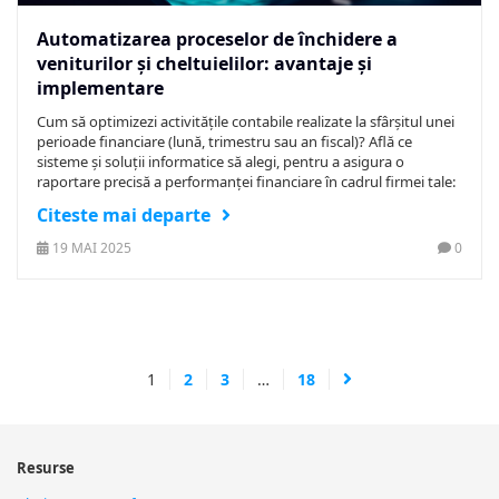
Automatizarea proceselor de închidere a
veniturilor și cheltuielilor: avantaje și
implementare
Cum să optimizezi activitățile contabile realizate la sfârșitul unei
perioade financiare (lună, trimestru sau an fiscal)? Află ce
sisteme și soluții informatice să alegi, pentru a asigura o
raportare precisă a performanței financiare în cadrul firmei tale:
Citeste mai departe
19 MAI 2025
0
Navigare
1
2
3
…
18
în
articole
Resurse