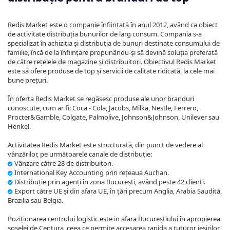
Redis Market este o companie înființată în anul 2012, având ca obiect
de activitate distribuția bunurilor de larg consum. Compania s-a
specializat în achiziția și distribuția de bunuri destinate consumului de
familie, încă de la înființare propunându-și să devină soluția preferată
de către rețelele de magazine și distribuitori. Obiectivul Redis Market
este să ofere produse de top și servicii de calitate ridicată, la cele mai
bune prețuri.
În oferta Redis Market se regăsesc produse ale unor branduri
cunoscute, cum ar fi: Coca - Cola, Jacobs, Milka, Nestle, Ferrero,
Procter&Gamble, Colgate, Palmolive, Johnson&Johnson, Unilever sau
Henkel.
Activitatea Redis Market este structurată, din punct de vedere al
vânzărilor, pe următoarele canale de distribuție:
Vânzare către 28 de distribuitori.
International Key Accounting prin rețeaua Auchan.
Distribuție prin agenți în zona București, având peste 42 clienți.
Export către UE și din afara UE, în țări precum Anglia, Arabia Saudită,
Brazilia sau Belgia.
Poziționarea centrului logistic este in afara Bucureștiului în apropierea
șoselei de Centura, ceea ce permite accesarea rapida a tuturor ieșirilor