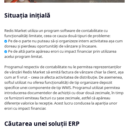
Situația inițială
Redis Market utiliza un program software de contabilitate cu
funcționalități limitate, ceea ce cauza două tipuri de probleme:
Pe de-o parte nu puteau să-și organizeze intern activitatea așa cum
doreau și pierdeau oportunități de vânzare și încasare.
Pe de altă parte apăreau erori cu impact financiar prin utilizarea
acelui program limitat.
Programul respectiv de contabilitate nu le permitea reprezentanților
de vânzări Redis Market să emită factura de vânzare chiar la client, așa
cum ar fi vrut – ceea ce afecta activitatea de distribuție. De asemenea,
softul utilizat nu oferea funcționalități de tip organizare depozit
specifice unei componente de tip WMS. Programul utilizat permitea
introducerea documentelor de achiziții cu doar două zecimale, în timp
ce furnizorii emiteau facturi cu șase zecimale, astfel că apăreau
diferențe valorice la recepție. Acest lucru conducea la apariția unor
erori cu impact financiar.
Căutarea unei soluții ERP