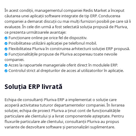
În acest condiții, managementul companiei Redis Market a început
căutarea unei aplicații software integrate de tip ERP. Conducerea
companiei a demarat discuții cu mai mulți furnizori posibili pe care să îi
evalueze. În cele din urmă a fost selectată soluția propusă de Pluriva,
ce prezenta următoarele avantaje:
Funcționare online pe orice fel de dispozitiv.
Posibilitatea utilizării aplicației pe telefonul mobil.
Flexibilitatea Pluriva în construirea arhitecturii soluției ERP propusă.
Funcționalitățile propuse de Pluriva acopereau toate nevoile
companiei.
Acces la rapoartele manageriale oferit direct în modulele ERP.
Controlul strict al drepturilor de acces al utilizatorilor în aplicație.
Soluția ERP livrată
Echipa de consultanți Pluriva ERP a implementat o soluție care
acoperă activitatea tuturor departamentelor companiei. În livrarea
soluției, echipa de proiect Pluriva a ținut cont de funcționalitățile
particulare ale clientului și a livrat componentele așteptate. Pentru
fluxurile particulare ale clientului, consultanții Pluriva au propus
variante de dezvoltare software și personalizări suplimentare.