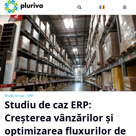
Cauta
Studii de caz - ERP
Studiu de caz ERP:
Creșterea vânzărilor și
optimizarea fluxurilor de