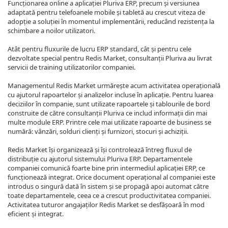
Funcționarea online a aplicației Pluriva ERP, precum și versiunea
adaptată pentru telefoanele mobile și tabletă au crescut viteza de
adopție a soluției în momentul implementării, reducând rezistența la
schimbare a noilor utilizatori.
Atât pentru fluxurile de lucru ERP standard, cât și pentru cele
dezvoltate special pentru Redis Market, consultanții Pluriva au livrat
servicii de training utilizatorilor companiei.
Managementul Redis Market urmărește acum activitatea operațională
cu ajutorul rapoartelor și analizelor incluse în aplicație. Pentru luarea
deciziilor în companie, sunt utilizate rapoartele și tablourile de bord
construite de către consultanții Pluriva ce includ informații din mai
multe module ERP. Printre cele mai utilizate rapoarte de business se
numără: vânzări, solduri clienți și furnizori, stocuri și achiziții.
Redis Market își organizează și își controlează întreg fluxul de
distribuție cu ajutorul sistemului Pluriva ERP. Departamentele
companiei comunică foarte bine prin intermediul aplicației ERP, ce
funcționează integrat. Orice document operațional al companiei este
introdus o singură dată în sistem și se propagă apoi automat către
toate departamentele, ceea ce a crescut productivitatea companiei.
Activitatea tuturor angajaților Redis Market se desfășoară în mod
eficient și integrat.