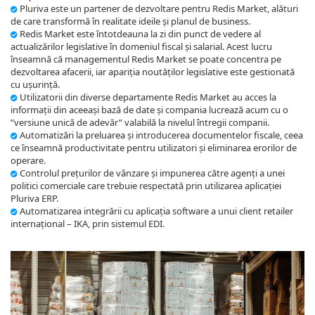
Pluriva este un partener de dezvoltare pentru Redis Market, alături
de care transformă în realitate ideile și planul de business.
Redis Market este întotdeauna la zi din punct de vedere al
actualizărilor legislative în domeniul fiscal și salarial. Acest lucru
înseamnă că managementul Redis Market se poate concentra pe
dezvoltarea afacerii, iar apariția noutăților legislative este gestionată
cu ușurință.
Utilizatorii din diverse departamente Redis Market au acces la
informații din aceeași bază de date și compania lucrează acum cu o
”versiune unică de adevăr” valabilă la nivelul întregii companii.
Automatizări la preluarea și introducerea documentelor fiscale, ceea
ce înseamnă productivitate pentru utilizatori și eliminarea erorilor de
operare.
Controlul prețurilor de vânzare și impunerea către agenți a unei
politici comerciale care trebuie respectată prin utilizarea aplicației
Pluriva ERP.
Automatizarea integrării cu aplicația software a unui client retailer
internațional – IKA, prin sistemul EDI.