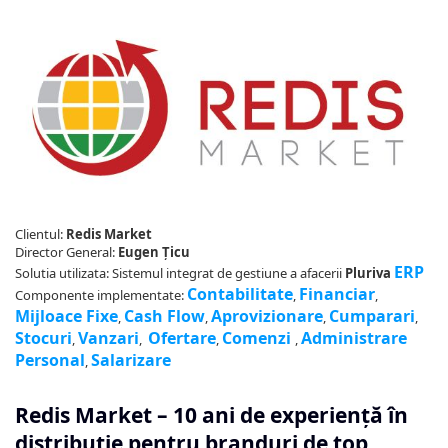
Clientul:
Redis Market
Director General:
Eugen Țicu
ERP
Solutia utilizata: Sistemul integrat de gestiune a afacerii
Pluriva
Contabilitate
Financiar
Componente implementate:
,
,
Mijloace Fixe
Cash Flow
Aprovizionare
Cumparari
,
,
,
,
Stocuri
Vanzari
Ofertare
Comenzi
Administrare
,
,
,
,
Personal
Salarizare
,
Redis Market – 10 ani de experiență în
distribuție pentru branduri de top