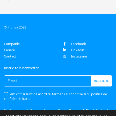
© Pluriva 2023
Companie
Facebook
Cariere
Linkedin
Contact
Instagram
Inscrie-te la newsletter
Am citit si sunt de acord cu
termenii si conditiile
si cu
politica de
confidentialitate
.
Str. Preciziei nr. 1, Preciziei Business Center, Tronson 1, Etaj 4, Sector 6