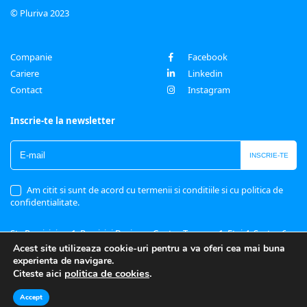
© Pluriva 2023
Companie
Facebook
Cariere
Linkedin
Contact
Instagram
Inscrie-te la newsletter
Am citit si sunt de acord cu
termenii si conditiile
si cu
politica de
confidentialitate
.
Str. Preciziei nr. 1, Preciziei Business Center, Tronson 1, Etaj 4, Sector 6
Acest site utilizeaza cookie-uri pentru a va oferi cea mai buna
Cod postal 062202, București
experienta de navigare.
+4 (0372) 149 204
politica de cookies
.
Citeste aici
office@pluriva.com
Accept